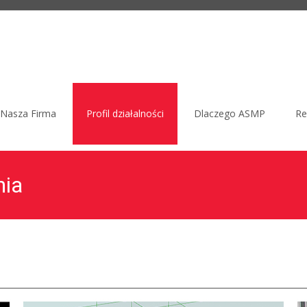
Nasza Firma
Profil działalności
Dlaczego ASMP
Re
nia
 spółka z ograniczoną odpowiedzialnością spółka komandytowa
>
P