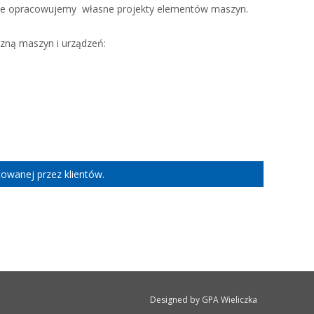
że opracowujemy własne projekty elementów maszyn.
zną maszyn i urządzeń:
owanej przez klientów.
Designed by GPA Wieliczka