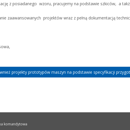
cję z posiadanego wzoru, pracujemy na podstawie szkiców, a tak
nie zaawansowanych projektów wraz z pełną dokumentacją technic
sowa,
ież projekty prototypów maszyn na podstawie specyfikacji przygot
łka komandytowa