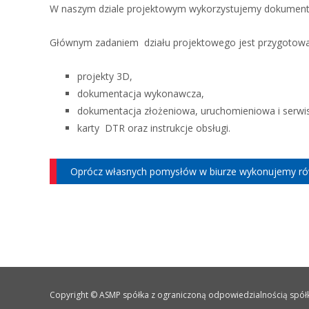
W naszym dziale projektowym wykorzystujemy dokumenta
Głównym zadaniem działu projektowego jest przygotowa
projekty 3D,
dokumentacja wykonawcza,
dokumentacja złożeniowa, uruchomieniowa i serwi
karty DTR oraz instrukcje obsługi.
Oprócz własnych pomysłów w biurze wykonujemy równ
Copyright © ASMP spółka z ograniczoną odpowiedzialnością spó