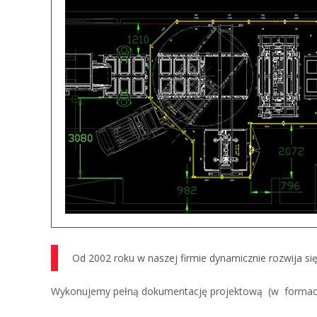
Od 2002 roku w naszej firmie dynamicznie rozwija się
Wykonujemy pełną dokumentację projektową (w formacie