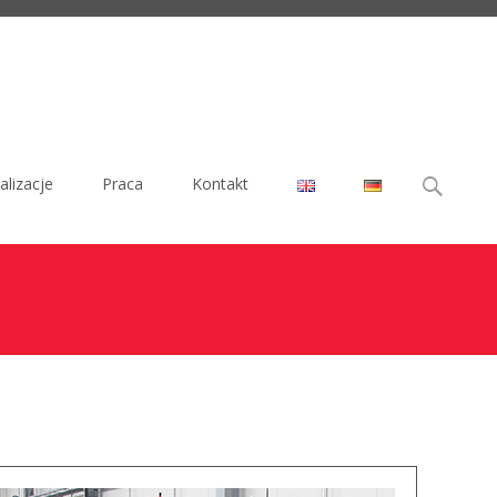
Szukaj:
alizacje
Praca
Kontakt
rofil działalności
>
Usługi
>
Projekty, wdrożenia, szkolenia